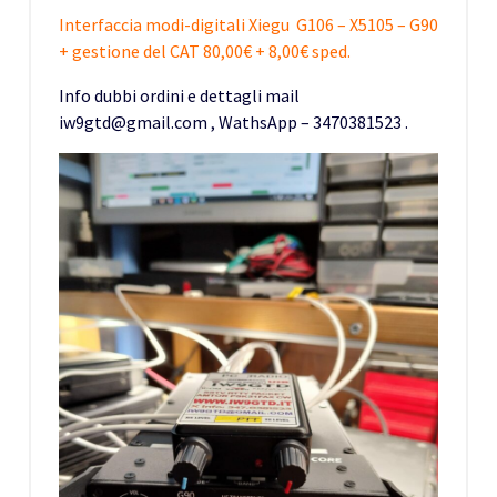
Interfaccia modi-digitali Xiegu G106 – X5105 – G90
+ gestione del CAT 80,00€ + 8,00€ sped.
Info dubbi ordini e dettagli mail
iw9gtd@gmail.com , WathsApp – 3470381523 .