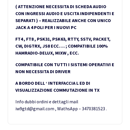
( ATTENZIONE NECESSITA DI SCHEDA AUDIO
CON INGRESSI AUDIO E USCITA INDIPENDENTI E
SEPARATI ) – REALIZZABILE ANCHE CON UNICO
JACK A 4 POLI PER I NUOVI PC
FT4 , FT8 , PSK31, PSK63, RTTY, SSTV, PACKET,
CW, DIGTRX, JS8 ECC…. ; COMPATIBILE 100%
HAMRADIO-DELUX, MIXW , ECC.
COMPATIBILE CON TUTTI I SISTEMI OPERATIVI E
NON NECESSITA DI DRIVER
A BORDO DELL ‘ INTERFACCIA L ED DI
VISUALIZZAZIONE COMMUTAZIONE IN TX
Info dubbi ordini e dettagli mail
iw9gtd@gmail.com , WathsApp – 3470381523 .