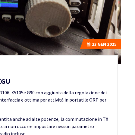
23
GEN 2025
IEGU
 G106, X5105e G90 con aggiunta della regolazione dei
a interfaccia e ottima per attività in portatile QRP per
antita anche ad alte potenze, la commutazione in TX
rfaccia non occorre impostare nessun parametro
radio incluso .