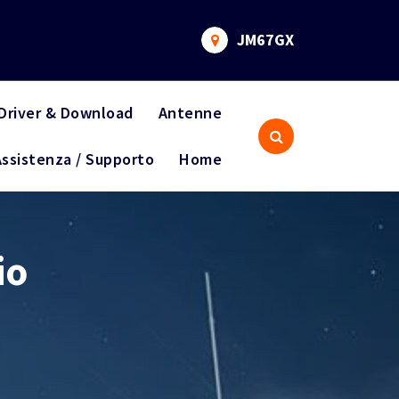
JM67GX
Driver & Download
Antenne
Assistenza / Supporto
Home
io