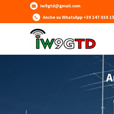
Skip
iw9gtd@gmail.com
to
content
Anche su WhatsApp +39 347 038 1
DIGITAL HAM RADIO
A