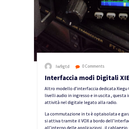
Iw9gtd
0 Comments
Interfaccia modi Digitali X
Altro modello d’interfaccia dedicata Xiegu
livelli audio in ingresso e in uscita , quest
attività nel digitale legato alla radio.
La commutazione in tx è optaisolata e gar
si attiva tramite il VOX a bordo dell’inte
all’interno delle applicazioni , il cablaggio 