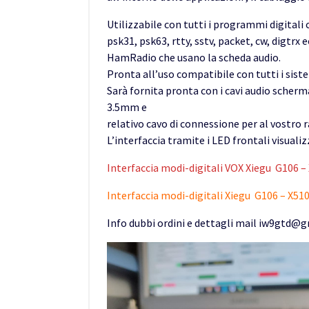
Utilizzabile con tutti i programmi digitali 
psk31, psk63, rtty, sstv, packet, cw, digtrx
HamRadio che usano la scheda audio.
Pronta all’uso compatibile con tutti i sist
Sarà fornita pronta con i cavi audio scherm
3.5mm e
relativo cavo di connessione per al vostro 
L’interfaccia tramite i LED frontali visuali
Interfaccia modi-digitali VOX Xiegu G106 – 
Interfaccia modi-digitali Xiegu G106 – X510
Info dubbi ordini e dettagli mail iw9gtd@