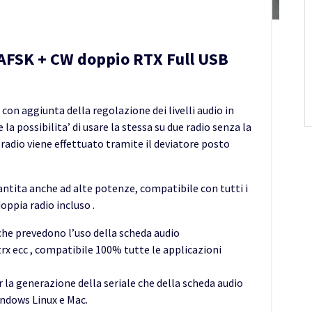
i AFSK + CW doppio RTX Full USB
con aggiunta della regolazione dei livelli audio in
e la possibilita’ di usare la stessa su due radio senza la
a radio viene effettuato tramite il deviatore posto
ntita anche ad alte potenze, compatibile con tutti i
doppia radio incluso .
 che prevedono l’uso della scheda audio
igtrx ecc , compatibile 100% tutte le applicazioni
r la generazione della seriale che della scheda audio
indows Linux e Mac.