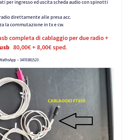
ati per ingresso ed uscita scheda audio con spinotti
 radio direttamente alle presa acc.
zza la commutazione in tx e cw.
 usb completa di cablaggio per due radio +
 usb
80,00€ + 8,00€ sped.
 WathsApp – 3470381523 .