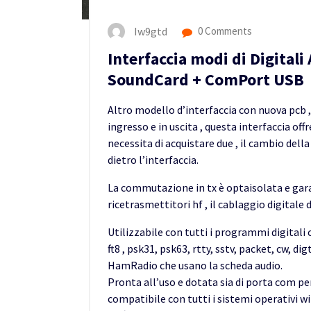
Iw9gtd
0 Comments
Interfaccia modi di Digital
SoundCard + ComPort USB
Altro modello d’interfaccia con nuova pcb , 
ingresso e in uscita , questa interfaccia offr
necessita di acquistare due , il cambio dell
dietro l’interfaccia.
La commutazione in tx è optaisolata e gara
ricetrasmettitori hf , il cablaggio digitale 
Utilizzabile con tutti i programmi digitali
ft8 , psk31, psk63, rtty, sstv, packet, cw, d
HamRadio che usano la scheda audio.
Pronta all’uso e dotata sia di porta com pe
compatibile con tutti i sistemi operativi w