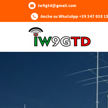
Skip
iw9gtd@gmail.com
to
content
Anche su WhatsApp +39 347 038 1
DIGITAL HAM RADIO