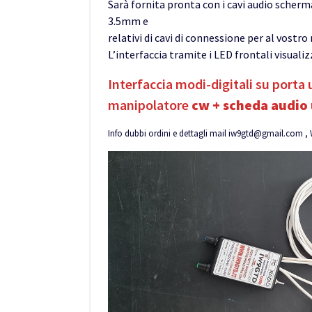
Sarà fornita pronta con i cavi audio scherm
3.5mm e
relativi di cavi di connessione per al vostro
L’interfaccia tramite i LED frontali visuali
Interfaccia modi-digitali su porta
manipolatore
cw + scheda audio
Info dubbi ordini e dettagli mail iw9gtd@gmail.com ,