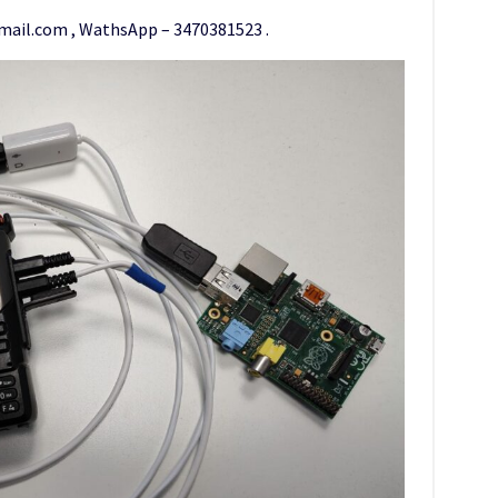
gmail.com , WathsApp – 3470381523 .